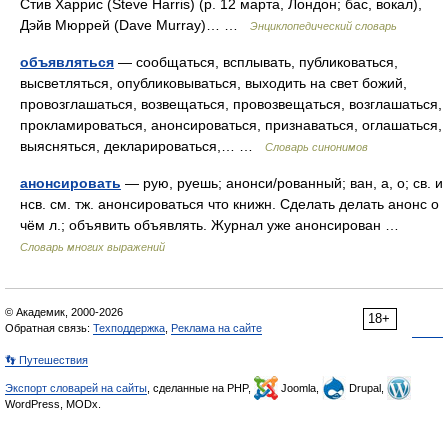
Стив Харрис (Steve Harris) (р. 12 марта, Лондон; бас, вокал),
Дэйв Мюррей (Dave Murray)… …
Энциклопедический словарь
объявляться
— сообщаться, всплывать, публиковаться,
высветляться, опубликовываться, выходить на свет божий,
провозглашаться, возвещаться, провозвещаться, возглашаться,
прокламироваться, анонсироваться, признаваться, оглашаться,
выясняться, декларироваться,… …
Словарь синонимов
анонсировать
— рую, руешь; анонси/рованный; ван, а, о; св. и
нсв. см. тж. анонсироваться что книжн. Сделать делать анонс о
чём л.; объявить объявлять. Журнал уже анонсирован …
Словарь многих выражений
© Академик, 2000-2026
18+
Обратная связь:
Техподдержка
,
Реклама на сайте
👣 Путешествия
Экспорт словарей на сайты
, сделанные на PHP,
Joomla,
Drupal,
WordPress, MODx.